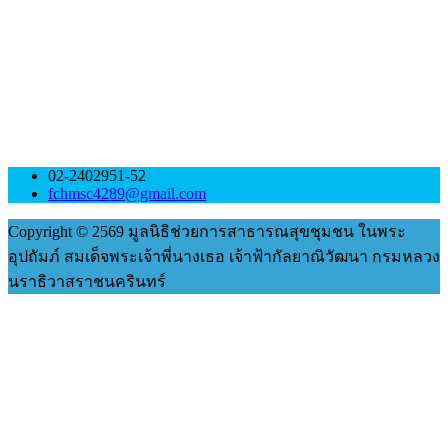
02-2402951-52
fchmsc4289@gmail.com
Copyright © 2569 มูลนิธิช่วยการสาธารณสุขชุมชน ในพระ
อุปถัมภ์ สมเด็จพระเจ้าพี่นางเธอ เจ้าฟ้ากัลยาณิวัฒนา กรมหลวง
นราธิวาสราชนครินทร์